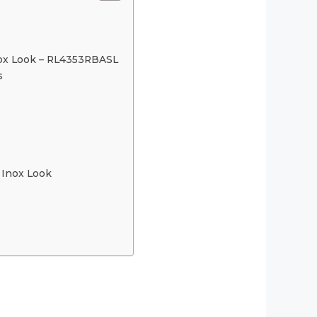
nox Look – RL4353RBASL
s
r Inox Look