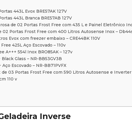
 Portas 443L Evox BRE57AK 127V
 Portas 443L Branca BRE57AB 127V
osa de 02 Portas Frost Free com 435 L e Painel Eletrônico I
de 02 Portas Frost Free com 400 Litros Autosense Inox – Db44
litros Evox com freezer embaixo – CRE44BK 110V
Free 425L Aço Escovado – 110v
ee A+++ 554l Inox BRO85AK – 127v
++ Black Glass – NR-BB53GV3B
++ Aço Escovado – NR-BB71PVFX
ux de 03 Portas Frost Free com 590 Litros Autosense e Inverte
cm 110 v
eladeira Inverse