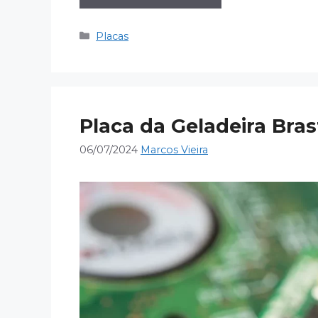
Categorias
Placas
Placa da Geladeira B
06/07/2024
Marcos Vieira