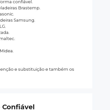
orma confiável.
eladeiras Brastemp.
asonic.
adeiras Samsung.
LG.
zada.
maltec.
 Midea.
tenção e substituição e também os
 Confiável