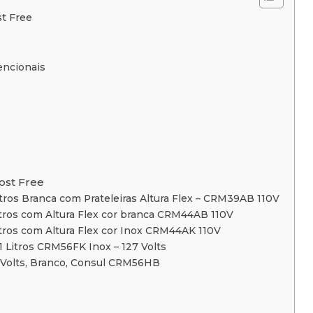
t Free
encionais
ost Free
itros Branca com Prateleiras Altura Flex – CRM39AB 110V
itros com Altura Flex cor branca CRM44AB 110V
itros com Altura Flex cor Inox CRM44AK 110V
1 Litros CRM56FK Inox – 127 Volts
0 Volts, Branco, Consul CRM56HB