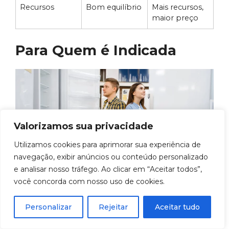
Recursos
Bom equilíbrio
Mais recursos,
maior preço
Para Quem é Indicada
Valorizamos sua privacidade
Utilizamos cookies para aprimorar sua experiência de
navegação, exibir anúncios ou conteúdo personalizado
e analisar nosso tráfego. Ao clicar em “Aceitar todos”,
você concorda com nosso uso de cookies.
Perfil de Consumidor Ideal
Personalizar
Rejeitar
Aceitar tudo
A Consul CRM39AB é ideal para: