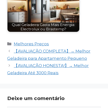
Qual Geladeira Gasta Mais Energia:
Electrolux ou Brastemp?
Categorias
Melhores Preços
【AVALIAÇÃO COMPLETA】→ Melhor
Geladeira para Apartamento Pequeno
【AVALIAÇÃO HONESTA!】→ Melhor
Geladeira Até 3000 Reais
Deixe um comentário