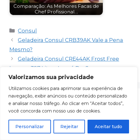
Comparação: As Melhores Facas de
Chef Profissional…
Categorias
Consul
Geladeira Consul CRB39AK Vale a Pena
Mesmo?
Geladeira Consul CRE44AK Frost Free
Inverse 397 Litros Inox é Boa?
Valorizamos sua privacidade
Utilizamos cookies para aprimorar sua experiência de
navegação, exibir anúncios ou conteúdo personalizado
Deixe um comentário
e analisar nosso tráfego. Ao clicar em “Aceitar todos”,
você concorda com nosso uso de cookies.
Comentário
Personalizar
Rejeitar
Aceitar tudo