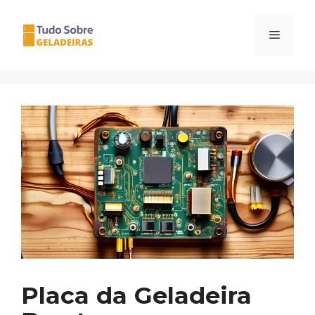
Pular
para
Menu
o
conteúdo
Placa da Geladeira