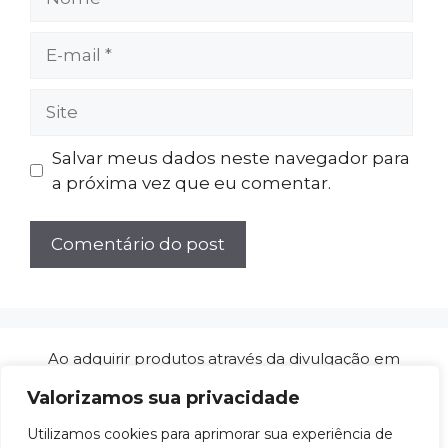
E-
mail
Site
Salvar meus dados neste navegador para
a próxima vez que eu comentar.
Ao adquirir produtos através da divulgação em
nossos artigos de análises/reviews, ganhamos
Valorizamos sua privacidade
comissões de afiliado sem custo adicional para
você. Isso não influencia a qualidade das nossas
Utilizamos cookies para aprimorar sua experiência de
análises e nos ajuda a manter este projeto no ar.