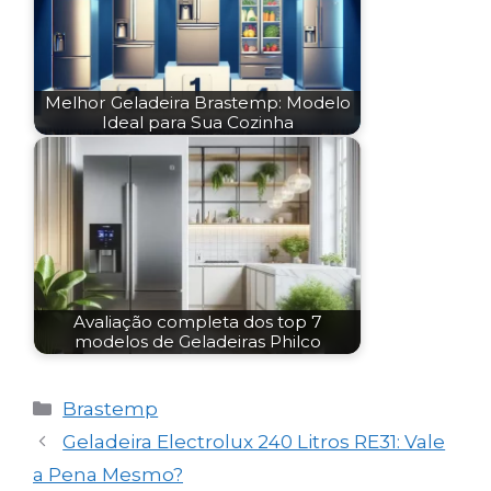
Melhor Geladeira Brastemp: Modelo
Ideal para Sua Cozinha
Avaliação completa dos top 7
modelos de Geladeiras Philco
Categorias
Brastemp
Geladeira Electrolux 240 Litros RE31: Vale
a Pena Mesmo?