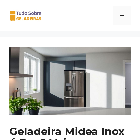
Pular
para
Menu
o
conteúdo
Geladeira Midea Inox