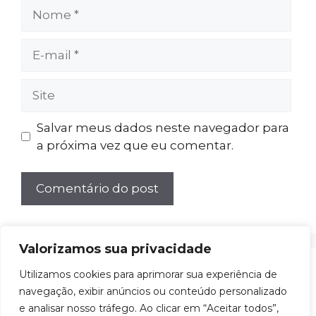
Nome
E-
mail
Site
Salvar meus dados neste navegador para
a próxima vez que eu comentar.
Valorizamos sua privacidade
Ao adquirir produtos através da divulgação em
Utilizamos cookies para aprimorar sua experiência de
nossos artigos de análises/reviews, ganhamos
navegação, exibir anúncios ou conteúdo personalizado
comissões de afiliado sem custo adicional para
e analisar nosso tráfego. Ao clicar em “Aceitar todos”,
você. Isso não influencia a qualidade das nossas