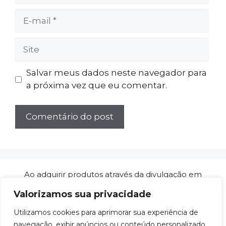
E-
mail
Site
Salvar meus dados neste navegador para
a próxima vez que eu comentar.
Ao adquirir produtos através da divulgação em
nossos artigos de análises/reviews, ganhamos
Valorizamos sua privacidade
comissões de afiliado sem custo adicional para
você. Isso não influencia a qualidade das nossas
Utilizamos cookies para aprimorar sua experiência de
análises e nos ajuda a manter este projeto no ar.
navegação, exibir anúncios ou conteúdo personalizado