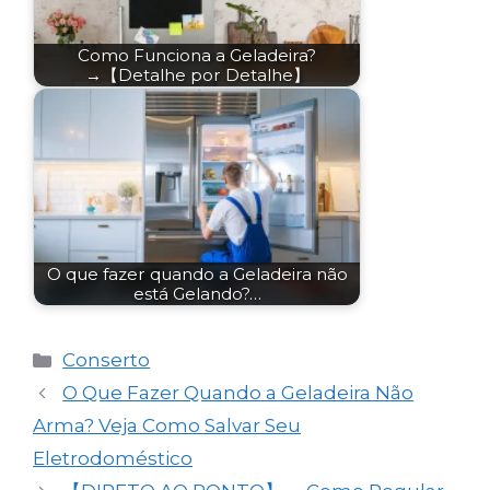
Como Funciona a Geladeira?
→【Detalhe por Detalhe】
O que fazer quando a Geladeira não
está Gelando?…
Categorias
Conserto
O Que Fazer Quando a Geladeira Não
Arma? Veja Como Salvar Seu
Eletrodoméstico