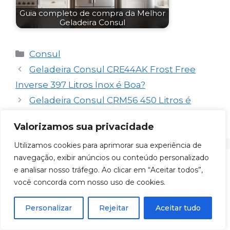
Guia completo de compra da Melhor
Geladeira Consul
Categorias
Consul
Geladeira Consul CRE44AK Frost Free
Inverse 397 Litros Inox é Boa?
Geladeira Consul CRM56 450 Litros é
Boa? Vale a pena mesmo?
Valorizamos sua privacidade
Utilizamos cookies para aprimorar sua experiência de
navegação, exibir anúncios ou conteúdo personalizado
Deixe um comentário
e analisar nosso tráfego. Ao clicar em “Aceitar todos”,
você concorda com nosso uso de cookies.
Comentário
Personalizar
Rejeitar
Aceitar tudo