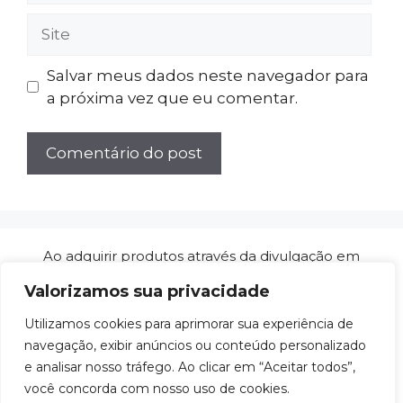
Site
Salvar meus dados neste navegador para
a próxima vez que eu comentar.
Ao adquirir produtos através da divulgação em
nossos artigos de análises/reviews, ganhamos
Valorizamos sua privacidade
comissões de afiliado sem custo adicional para
você. Isso não influencia a qualidade das nossas
Utilizamos cookies para aprimorar sua experiência de
análises e nos ajuda a manter este projeto no ar.
navegação, exibir anúncios ou conteúdo personalizado
e analisar nosso tráfego. Ao clicar em “Aceitar todos”,
Política de Privacidade
|
Termos de Uso
|
Sobre
|
você concorda com nosso uso de cookies.
Contato
|
Mapa do Site