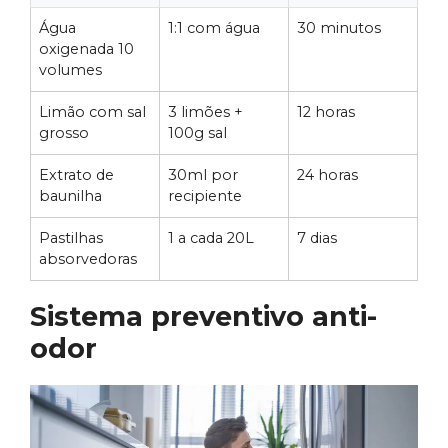
Água
1:1 com água
30 minutos
oxigenada 10
volumes
Limão com sal
3 limões +
12 horas
grosso
100g sal
Extrato de
30ml por
24 horas
baunilha
recipiente
Pastilhas
1 a cada 20L
7 dias
absorvedoras
Sistema preventivo anti-
odor