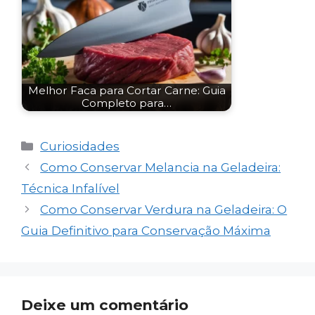
Melhor Faca para Cortar Carne: Guia
Completo para…
Categorias
Curiosidades
Como Conservar Melancia na Geladeira:
Técnica Infalível
Como Conservar Verdura na Geladeira: O
Guia Definitivo para Conservação Máxima
Deixe um comentário