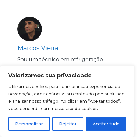
Marcos Vieira
Sou um técnico em refrigeração
apaixonado por eletrodomésticos e
especialista em manutenção de
Valorizamos sua privacidade
geladeiras, fogões, ar condicionado e
Utilizamos cookies para aprimorar sua experiência de
máquinas de lavar. Com mais de 5
navegação, exibir anúncios ou conteúdo personalizado
anos de experiência no setor, possuo
e analisar nosso tráfego. Ao clicar em “Aceitar todos”,
um conhecimento profundo e
você concorda com nosso uso de cookies.
dedico-me a trazer análises
detalhadas e insights honestos.
Personalizar
Rejeitar
Aceitar tudo
Minha missão é ajudar os